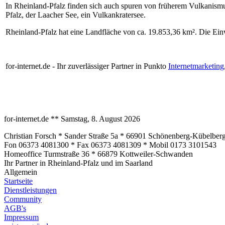
In Rheinland-Pfalz finden sich auch spuren von früherem Vulkanismus
Pfalz, der Laacher See, ein Vulkankratersee.
Rheinland-Pfalz hat eine Landfläche von ca. 19.853,36 km². Die Ein
for-internet.de - Ihr zuverlässiger Partner in Punkto
Internetmarketing
for-internet.de ** Samstag, 8. August 2026
Christian Forsch * Sander Straße 5a * 66901 Schönenberg-Kübelber
Fon 06373 4081300 * Fax 06373 4081309 * Mobil 0173 3101543
Homeoffice Turmstraße 36 * 66879 Kottweiler-Schwanden
Ihr Partner in Rheinland-Pfalz und im Saarland
Allgemein
Startseite
Dienstleistungen
Community
AGB's
Impressum