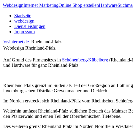
Webdesign
Internet-Marketing
Online Shop erstellen
Hardware
Suchmas
Startseite
webdesign
Dienstleistungen
Impressum
for-internet.de
Rheinland-Pfalz
Webdesign Rheinland-Pfalz
Auf Grund des Firmensitzes in
Schönenberg-Kübelberg
(Rheinland-P
und Hardware für ganz Rheinland-Pfalz.
Rheinland-Pfalz grenzt im Süden als Teil der Großregion an Lothrin
luxemburgischen Distrikte Grevenmacher und Diekirch.
Im Norden erstreckt sich Rheinland-Pfalz vom Rheinischen Schieferg
Weiterhin umfasst Rheinland-Pfalz südlichen Bereich das Mainzer B
den Pfälzerwald und einen Teil der Oberrheinischen Tiefebene.
Des weiteren grenzt Rheinland-Pfalz im Norden Nordrhein-Westfal